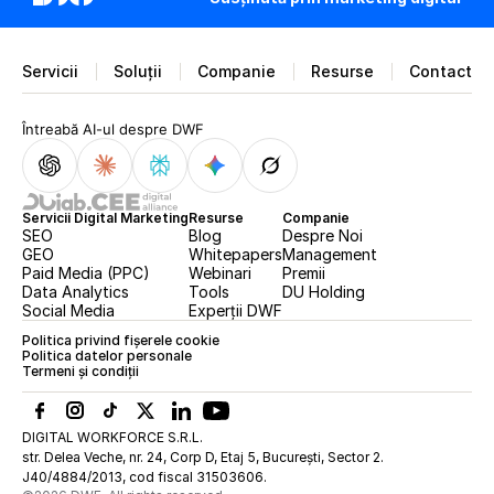
Servicii
Soluții
Companie
Resurse
Contact
Întreabă AI-ul despre DWF
Servicii Digital Marketing
Resurse
Companie
SEO
Blog
Despre Noi
GEO
Whitepapers
Management
Paid Media (PPC)
Webinari
Premii
Data Analytics
Tools
DU Holding
Social Media
Experții DWF
Politica privind fișerele cookie
Politica datelor personale
Termeni și condiții
DIGITAL WORKFORCE S.R.L. 
str. Delea Veche, nr. 24, Corp D, Etaj 5, București, Sector 2. 
J40/4884/2013, cod fiscal 31503606.