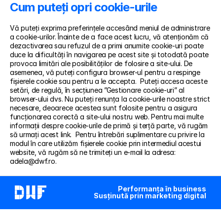
Cum puteți opri cookie-urile
Vă puteți exprima preferințele accesând meniul de administrare 
a cookie-urilor. Înainte de a face acest lucru, vă atenționăm că 
dezactivarea sau refuzul de a primi anumite cookie-uri poate 
duce la dificultăți în navigarea pe acest site și totodată poate 
provoca limitări ale posibilităților de folosire a site-ului. De 
asemenea, vă puteți configura browser-ul pentru a respinge 
fișierele cookie sau pentru a le accepta.  Puteți accesa aceste 
setări, de regulă, în secțiunea ”Gestionare cookie-uri” al 
browser-ului dvs. Nu puteți renunța la cookie-urile noastre strict 
necesare, deoarece acestea sunt folosite pentru a asigura 
funcționarea corectă a site-ului nostru web. Pentru mai multe 
informații despre cookie-urile de primă și terță parte, vă rugăm 
să urmați acest link.  Pentru întrebări suplimentare cu privire la 
modul în care utilizăm fișierele cookie prin intermediul acestui 
website, vă rugăm să ne trimiteți un e-mail la adresa: 
adela@dwf.ro.
Performanța în business
Susținută prin marketing digital