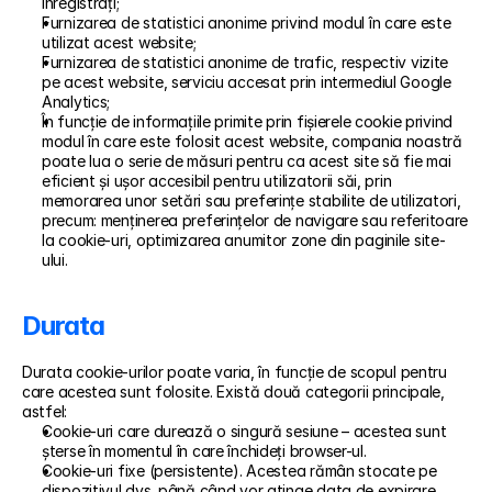
înregistrați;
Furnizarea de statistici anonime privind modul în care este 
utilizat acest website;
Furnizarea de statistici anonime de trafic, respectiv vizite 
pe acest website, serviciu accesat prin intermediul Google 
Analytics;
În funcție de informațiile primite prin fișierele cookie privind 
modul în care este folosit acest website, compania noastră 
poate lua o serie de măsuri pentru ca acest site să fie mai 
eficient și ușor accesibil pentru utilizatorii săi, prin 
memorarea unor setări sau preferințe stabilite de utilizatori, 
precum: menținerea preferințelor de navigare sau referitoare 
la cookie-uri, optimizarea anumitor zone din paginile site-
ului.
Durata
Durata cookie-urilor poate varia, în funcție de scopul pentru 
care acestea sunt folosite. Există două categorii principale, 
astfel:
Cookie-uri care durează o singură sesiune – acestea sunt 
șterse în momentul în care închideți browser-ul.
Cookie-uri fixe (persistente). Acestea rămân stocate pe 
dispozitivul dvs. până când vor atinge data de expirare 