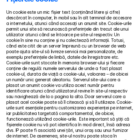
Un cookie este un mic fișier text (conținând litere și cifre) 
descărcat în computer, în mobil sau în alt terminal de accesare 
a internetului, atunci când accesați un anumit site. Cookie-urile 
permit unui site să recunoască preferințele din trecut ale unui 
utilizator atunci când se întoarce pe site-ul respectiv. Un 
cookie în sine nu conține și nu colectează informații. Totusi, 
când este citit de un server împreună cu un browser de web 
poate ajuta site-ul să livreze servicii mai personalizate, de 
exemplu preferințele de limbă, datele de înregistrare etc. 
Cookie-urile sunt stocate în memoria browser-ului și fiecare 
conține de regulă: numele serverului de unde a fost plasat 
cookie-ul, durata de viață a cookie-ului, valoarea – de obicei 
un număr unic generat aleatoriu.  Serverul site-ului care a 
plasat un anumit cookie va utiliza acest număr pentru 
identificare atunci când utilizatorul revine în site-ul respectiv 
sau navighează de la o pagina la alta. Doar serverul care a 
plasat acel cookie poate să îl citească și să îl utilizeze. Cookie-
urile sunt esențiale pentru customizarea experienței pe internet, 
iar publicitatea targetată comportamental, de obicei, 
functionează utilizând cookie-urile.  Este important să știți că 
fișierele cookie nu vă pot identifica în mod direct, însă adresa 
dvs. IP poate fi asociată unei țări, unui oraș sau unui furnizor 
de internet. De asemenea, site-ul nostru poate stoca în 