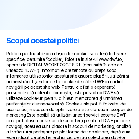
Scopul acestei politici
Politica pentru utilizarea fișierelor cookie, se referă la fișiere 
specifice, denumite ”cookie”, folosite în site-ul www.dwf.ro, 
operat de DIGITAL WORKFORCE S.R.L (denumită în cele ce 
urmează ”DWF”). Informațiile prezentate au drept scop 
informarea utilizatorilor acestui site asupra plasării, utilizării și 
administrării fișierelor de tip cookie de către DWF în cadrul 
navigării pe acest site web. Pentru a oferi o experiență 
personalizată utilizatorilor noștri, este posibil ca DWF să 
utilizeze cookie-uri pentru a înlesni memorarea și urmărirea 
preferințelor dumneavoastră. Cookie-urile pot fi folosite, de 
asemenea, în scopuri de optimizare a site-ului sau în scopuri de 
marketing.Este posibil să utilizăm uneori servicii externe DWF 
care pot plasa cookie-uri ale unor terți pe site-ul DWF pe care 
navigați; acestea sunt plasate în scopuri de marketing, analiză 
a traficului și partajare pe platforme de socializare, după cum 
este indicat pe site.Temeiul juridic pentru colectarea datelor 