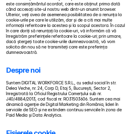
este consimțământul acordat, care este obținut prima dată 
când accesați site-ul nostru web dintr-un anumit browser. 
Ulterior, veți avea de asemenea posibilitatea de a renunța la 
cookie-urile pe care le utilizăm, dar și de a citi mai multe 
informații referitoare la acestea și la scopul acestora. În cazul 
în care doriți să renunțați la cookie-uri, vă informăm că vă 
înregistrăm preferințele referitoare la cookie-uri; prin urmare, 
dacă ștergeți toate cookie-urile dumneavoastră, vă vom 
solicita din nou să ne transmiteți care este preferința 
dumneavoastră.
Despre noi
Suntem DIGITAL WORKFORCE S.R.L., cu sediul social în str. 
Delea Veche, nr. 24, Corp D, Etaj 5, București, Sector 2, 
înregistrată la Oficiul Registrului Comerțului sub nr. 
J40/4884/2013, cod fiscal nr. RO31503606. Suntem cea mai 
dinamică agenție de Digital Marketing din România, lideri în 
serviciile de SEO și ne extindem continuu serviciile în zona de 
Paid Media și Data Analytics.
Fișierele cookie