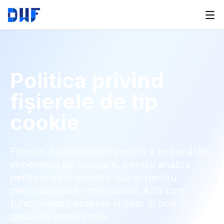
Politica privind 
fișierele de tip 
cookie
Folosim fișiere cookie pentru a îmbunătăți 
experiența de navigare, pentru analiza 
performanței website-ului și pentru 
personalizarea conținutului. Află cum 
funcționează acestea și cum îți poți 
gestiona preferințele.