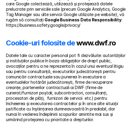
care Google colectează, utilizează și protejează datele 
prelucrate prin serviciile sale (precum Google Analytics, Google 
Tag Manager sau alte servicii Google utilizate pe website), vă 
rugăm să consultați 
Google Business Data Responsibility
: 
https://business.safety.google/privacy/
Cookie-uri folosite de 
www.dwf.ro
Datele tale cu caracter personal pot fi dezvăluite: autorităților 
și instituțiilor publice în baza obligațiilor de drept public, 
avocaților pentru a ne reprezenta în cazul unui eventual litigiu 
sau pentru consultanță, executorilor judecătorești pentru 
comunicări contractuale sau punerea în executare a 
eventualelor hotărâri judecătorești, firme de recuperare 
creanțe, partenerilor contractuali ai DWF (firme de 
curierat/furnizori poștali, subcontractori, consultanți, 
procesatori de plăți,  furnizori de servicii  etc.) pentru 
încheierea și executarea contractelor și în orice alte situații 
justificate cu înștiințarea dumneavoastră în prealabil, dar 
numai în vederea îndeplinirii scopurilor amintite mai sus și 
urmărind protejarea cu prioritate a drepturilor.