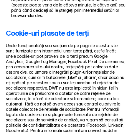
(aceasta poate varia de la câteva minute, la câțiva ani) sau 
până când decideți să le ștergeți prin intermediul setărilor 
browser-ului dvs. 
Cookie-uri plasate de terți
Unele funcționalități sau secțiuni de pe paginile acestui site 
sunt furnizate prin intermediul unor terțe părți, astfel încât 
unele cookie-uri pot proveni de la terți precum Google 
Analytics, Google Tag Manager, Facebook Pixel. De asemenea, 
prin accesarea site-ului nostru, terțe părți pot colecta date 
despre dvs. ca urmare a integrării plugin-urilor rețelelor de 
socializare, cum ar fi butoanele „Like” și „Share”, chiar dacă nu 
ați apăsat pe acestea sau nu sunteți membru al rețelelor de 
socializare respective. DWF nu este implicată în niciun fel în 
operațiunile de prelucrare a datelor de către rețelele de 
socializare, în afară de colectare și transmitere, care au loc 
automat, fără ca noi să avem acces sau control cu privire la 
datele colectate de rețelele de socializare. Pentru informații 
legate de cookie-urile si plugin-urile furnizate de rețelele de 
socializare sau de serviciile de analiză, va rugam să consultați 
politicile de confidențialitate ale acestora (Facebook, LinkedIn, 
Google etc). Pentru informații suplimentare privind modul în 